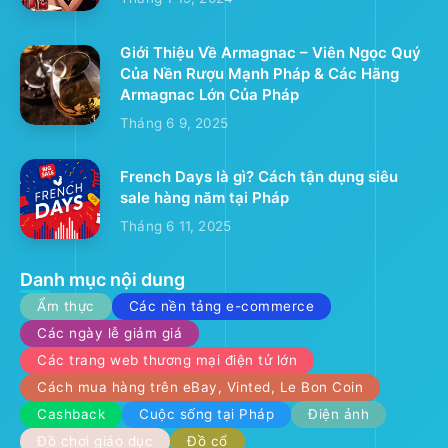
Giới Thiệu Về Armagnac – Viên Ngọc Quý
Của Nền Rượu Mạnh Pháp & Các Hãng
Armagnac Lớn Của Pháp
Tháng 6 9, 2025
French Days là gì? Cách tận dụng siêu
sale hàng năm tại Pháp
Tháng 6 11, 2025
Danh mục nội dung
Ẩm thực
Các nền tảng e-commerce
Các ngày lễ giảm giá
Các trang web thương mại điện tử lớn
Cách mua hàng trên eBay, Vinted, Le Bon Coin
Cashback
Cuộc sống tại Pháp
Điện ảnh
Đồ chơi giáo dục
Đồ cổ