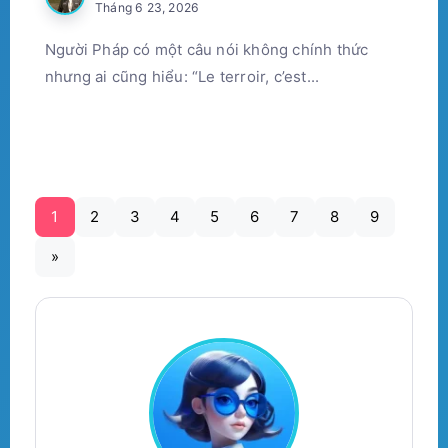
Tháng 6 23, 2026
Người Pháp có một câu nói không chính thức
nhưng ai cũng hiểu: “Le terroir, c’est...
1
2
3
4
5
6
7
8
9
»