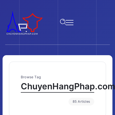
Browse Tag
ChuyenHangPhap.co
85 Articles