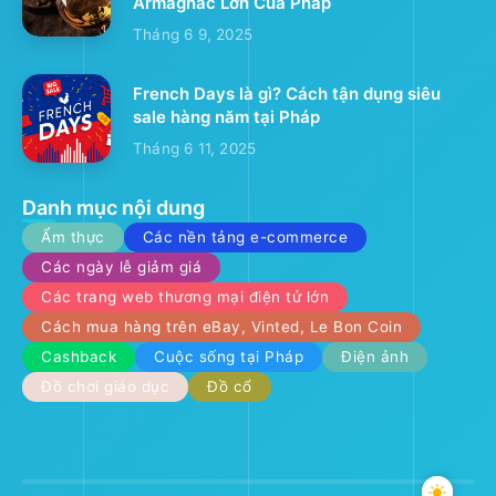
Armagnac Lớn Của Pháp
Tháng 6 9, 2025
French Days là gì? Cách tận dụng siêu
sale hàng năm tại Pháp
Tháng 6 11, 2025
Danh mục nội dung
Ẩm thực
Các nền tảng e-commerce
Các ngày lễ giảm giá
Các trang web thương mại điện tử lớn
Cách mua hàng trên eBay, Vinted, Le Bon Coin
Cashback
Cuộc sống tại Pháp
Điện ảnh
Đồ chơi giáo dục
Đồ cổ