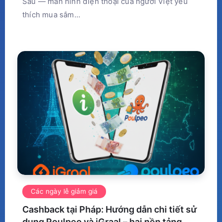
Sáu — màn hình điện thoại của người Việt yêu
thích mua sắm...
Các ngày lễ giảm giá
Cashback tại Pháp: Hướng dẫn chi tiết sử
dụng Poulpeo và iGraal – hai nền tảng