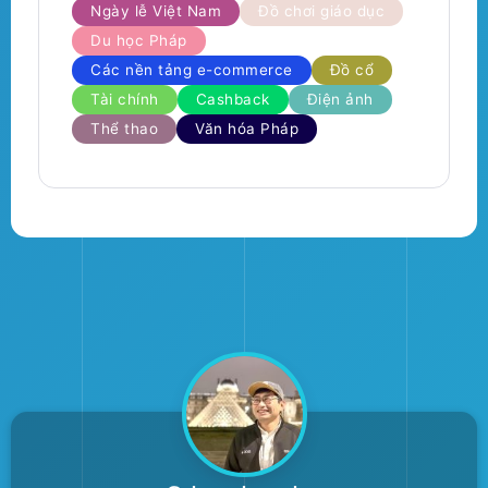
Ngày lễ Việt Nam
Đồ chơi giáo dục
Du học Pháp
Các nền tảng e-commerce
Đồ cổ
Tài chính
Cashback
Điện ảnh
Thể thao
Văn hóa Pháp