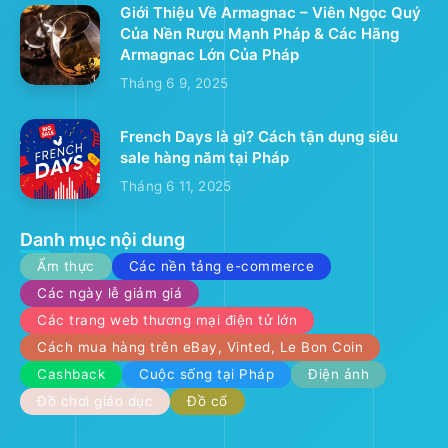
Giới Thiệu Về Armagnac – Viên Ngọc Quý
Của Nền Rượu Mạnh Pháp & Các Hãng
Armagnac Lớn Của Pháp
Tháng 6 9, 2025
French Days là gì? Cách tận dụng siêu
sale hàng năm tại Pháp
Tháng 6 11, 2025
Danh mục nội dung
Ẩm thực
Các nền tảng e-commerce
Các ngày lễ giảm giá
Các trang web thương mại điện tử lớn
Cách mua hàng trên eBay, Vinted, Le Bon Coin
Cashback
Cuộc sống tại Pháp
Điện ảnh
Đồ chơi giáo dục
Đồ cổ