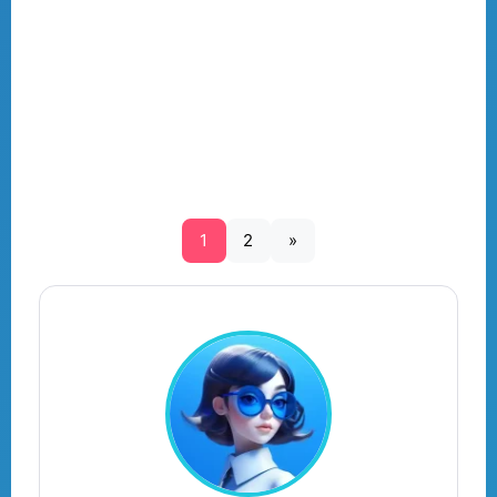
1
2
»