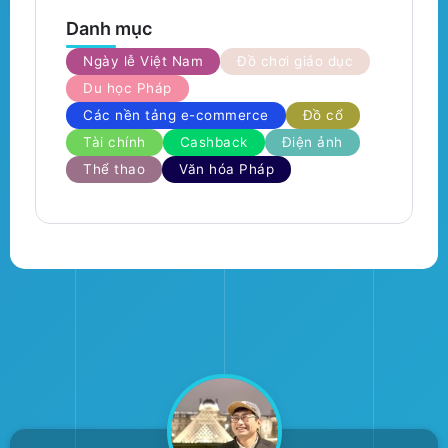
Danh mục
Ngày lễ Việt Nam
Đồ chơi giáo dục
Du học Pháp
Các nền tảng e-commerce
Đồ cổ
Tài chính
Cashback
Điện ảnh
Thể thao
Văn hóa Pháp