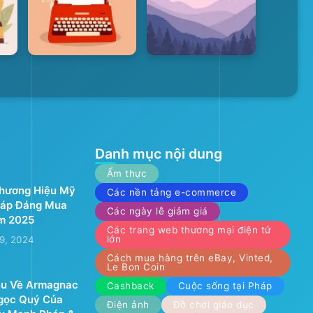
Danh mục nội dung
Ẩm thực
Thương Hiệu Mỹ
Các nền tảng e-commerce
áp Đáng Mua
Các ngày lễ giảm giá
m 2025
Các trang web thương mại điện tử
lớn
9, 2024
Cách mua hàng trên eBay, Vinted,
Le Bon Coin
ệu Về Armagnac
Cashback
Cuộc sống tại Pháp
Ngọc Quý Của
Điện ảnh
Đồ chơi giáo dục