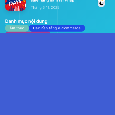
sale hàng năm tại Pháp
Tháng 6 11, 2025
Danh mục nội dung
Ẩm thực
Các nền tảng e-commerce
Các ngày lễ giảm giá
Các trang web thương mại điện tử lớn
Cách mua hàng trên eBay, Vinted, Le Bon Coin
Cashback
Cuộc sống tại Pháp
Điện ảnh
Đồ chơi giáo dục
Đồ cổ
Copyright © 2025 chuyenhangphap.com