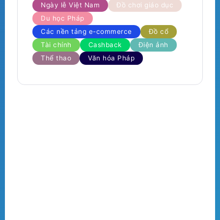
Ngày lễ Việt Nam
Đồ chơi giáo dục
Du học Pháp
Các nền tảng e-commerce
Đồ cổ
Tài chính
Cashback
Điện ảnh
Thể thao
Văn hóa Pháp