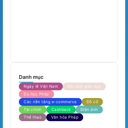
Trung Thu 2026: Đặt Bánh Và Quà
T
Từ Pháp, Trao Trọn Yêu Thương Về
N
Việt Nam
B
By
Chuyenhangphap
7 Min Read
B
Danh mục
Ngày lễ Việt Nam
Đồ chơi giáo dục
Du học Pháp
Các nền tảng e-commerce
Đồ cổ
Tài chính
Cashback
Điện ảnh
Thể thao
Văn hóa Pháp