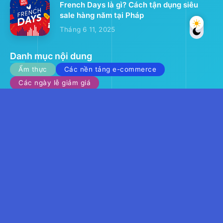
French Days là gì? Cách tận dụng siêu
sale hàng năm tại Pháp
Tháng 6 11, 2025
Danh mục nội dung
Ẩm thực
Các nền tảng e-commerce
Các ngày lễ giảm giá
Các trang web thương mại điện tử lớn
Cách mua hàng trên eBay, Vinted, Le Bon Coin
Cashback
Cuộc sống tại Pháp
Điện ảnh
Đồ chơi giáo dục
Đồ cổ
Copyright © 2025 chuyenhangphap.com