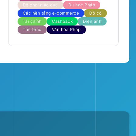
Đồ chơi giáo dục
Du học Pháp
Các nền tảng e-commerce
Đồ cổ
Tài chính
Cashback
Điện ảnh
Thể thao
Văn hóa Pháp