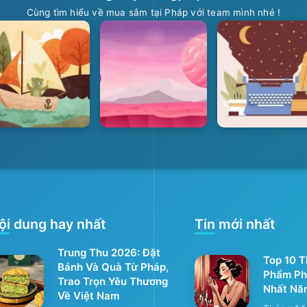
Cùng tìm hiểu về mua sắm tại Pháp với team mình nhé !
ội dung hay nhất
Tin mới nhất
Trung Thu 2026: Đặt
Top 10 
Bánh Và Quà Từ Pháp,
Phẩm Ph
Trao Trọn Yêu Thương
Nhất Nă
Về Việt Nam