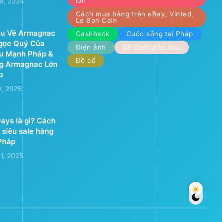
lớn
9, 2024
Cách mua hàng trên eBay, Vinted,
Le Bon Coin
ệu Về Armagnac
Cashback
Cuộc sống tại Pháp
Ngọc Quý Của
Điện ảnh
Đồ chơi giáo dục
u Mạnh Pháp &
Đồ cổ
g Armagnac Lớn
p
9, 2025
ays là gì? Cách
 siêu sale hàng
Pháp
1, 2025