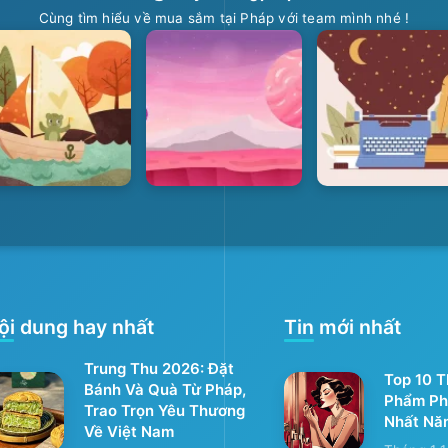
Cùng tìm hiểu về mua sắm tại Pháp với team mình nhé !
ội dung hay nhất
Tin mới nhất
Trung Thu 2026: Đặt
Top 10 
Bánh Và Quà Từ Pháp,
Phẩm Ph
Trao Trọn Yêu Thương
Nhất Nă
Về Việt Nam