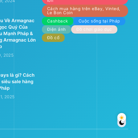
lớn
9, 2024
Cách mua hàng trên eBay, Vinted,
Le Bon Coin
ệu Về Armagnac
Cashback
Cuộc sống tại Pháp
Ngọc Quý Của
Điện ảnh
Đồ chơi giáo dục
u Mạnh Pháp &
Đồ cổ
g Armagnac Lớn
p
9, 2025
ays là gì? Cách
 siêu sale hàng
Pháp
1, 2025