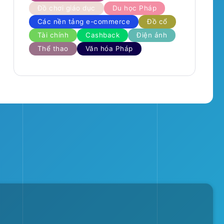
Đồ chơi giáo dục
Du học Pháp
Các nền tảng e-commerce
Đồ cổ
Tài chính
Cashback
Điện ảnh
Thể thao
Văn hóa Pháp